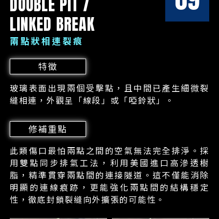
DOUBLE PIT /
LINKED BREAK
兩點狀相連裂痕
特徵
玻璃表面出現兩個受擊點，且中間已產生細微裂
縫相連，外觀呈「線段」或「啞鈴狀」。
修補重點
此類傷口最怕兩點之間的空氣無法完全排淨。採
用雙點同步排氣工法，利用美國進口高滲透樹
脂，精準貫穿兩點間的連接隧道。這不僅能消除
明顯的連線痕跡，更能強化兩點間的結構穩定
性，徹底封鎖裂縫向外擴張的可能性。