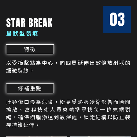
03
STAR BREAK
星狀型裂痕
特徵
以受撞擊點為中心，向四周延伸出數條放射狀的
細微裂線。
修補重點
此類傷口最為危險，極易受熱脹冷縮影響而瞬間
擴散。富程技術人員會精準尋找每一條末端裂
縫，確保樹脂滲透到最深處，鎖定結構以防止裂
痕持續延伸。